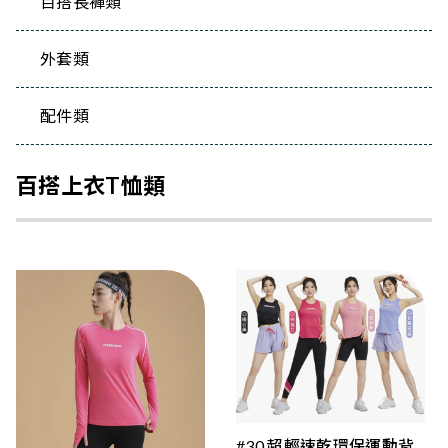
百搭長褲類
外套類
配件類
百搭上衣T恤類
#30 超輕速乾環保運動背