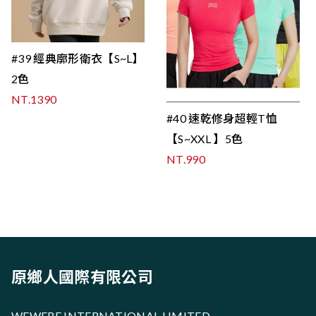
#39 經典廓形衛衣【S~L】
2色
NT.1390
#40 速乾修身超輕T恤
【S~XXL 】5色
NT.990
原鄉人國際有限公司
WEWERE INTERNATIONAL LIMITED