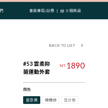
們
會員專區
/
註冊
|
0 個商品

BACK TO LIST
#53 雲柔抑
1890
NT.
菌運動外套
顏色
星空黑
橄欖綠
豆沙色